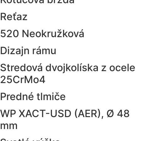
Reťaz
520 Neokružková
Dizajn rámu
Stredová dvojkolíska z ocele
25CrMo4
Predné tlmiče
WP XACT-USD (AER), Ø 48
mm