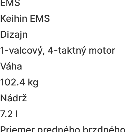
EMS
Keihin EMS
Dizajn
1-valcový, 4-taktný motor
Váha
102.4 kg
Nádrž
7.2 l
Priemer predného brzdného