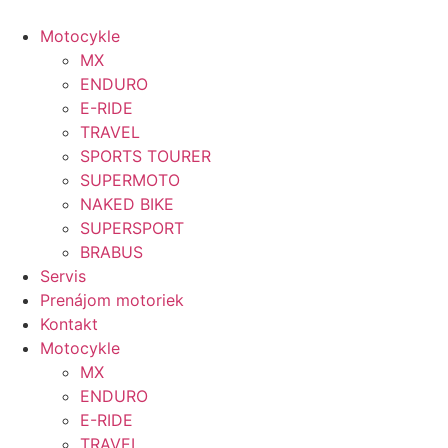
Preskočiť
na
Motocykle
obsah
MX
ENDURO
E-RIDE
TRAVEL
SPORTS TOURER
SUPERMOTO
NAKED BIKE
SUPERSPORT
BRABUS
Servis
Prenájom motoriek
Kontakt
Motocykle
MX
ENDURO
E-RIDE
TRAVEL